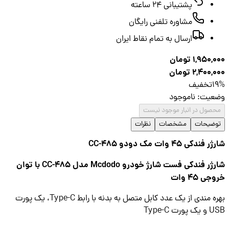
پشتیبانی ۲۴ ساعته
مشاوره تلفنی رایگان
ارسال به تمام نقاط ایران
1,950,
تومان
2,400,
تومان
1
تخفیف
عیت
:
ناموجود
صول در انبار موجود نیست
ضیحات
مشخصات
نظرات
ندکی 45 وات مک دودو CC-485
شارژر فندکی فست شارژ خودرو Mcdodo مدل CC-485 با توان
ی 45 وات
بهره مندی از یک عدد کابل متصل به بدنه با رابط Type-C، یک پورت
رت Type-C