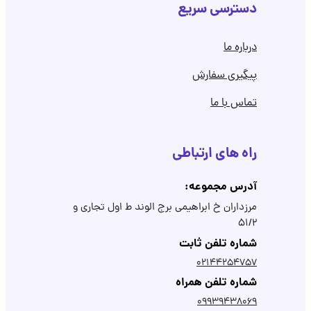
دسترسی سریع
درباره ما
پیگیری سفارش
تماس با ما
راه های ارتباطی
آدرس مجموعه:
مرزداران خ ابراهیمی برج الوند ط اول تجاری و
۵۱/۲
شماره تلفن ثابت
02144254757
شماره تلفن همراه
09939438069