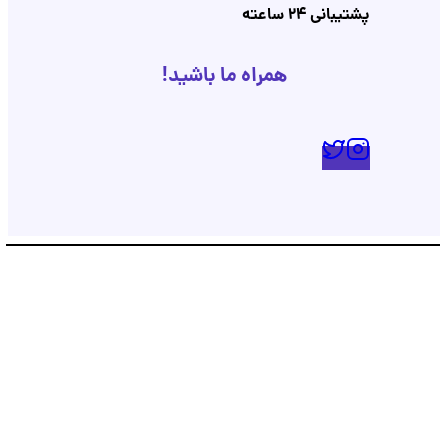
پشتیبانی 24 ساعته
همراه ما باشید!
پشتیبانی
💬
●
آنلاین — پاسخ فوری