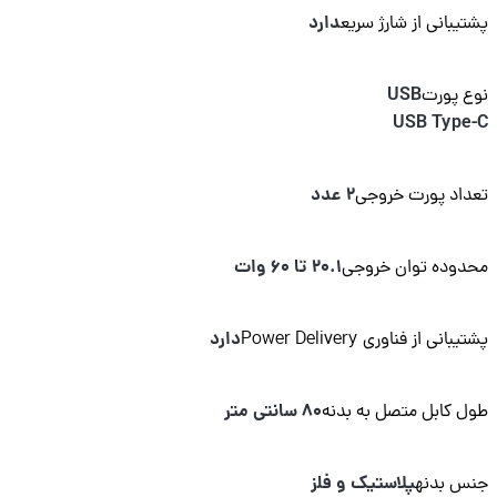
دارد
یبانی از شارژ سریع
USB
 پورت
USB Type
2 عدد
اد پورت خروجی
20.1 تا 60 وات
وده توان خروجی
دارد
انی از فناوری Power Delivery
80 سانتی متر
 کابل متصل به بدنه
پلاستیک و فلز
س بدنه