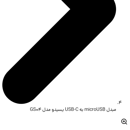
مبدل microUSB به USB-C یسیدو مدل GS04