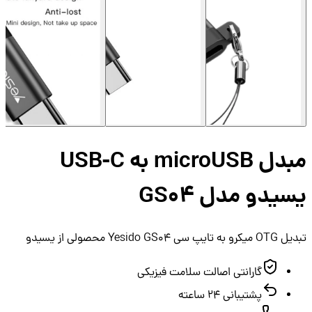
مبدل microUSB به USB-C
یدو مدل GS04
پ سی Yesido GS04 محصولی از یسیدو
گارانتی اصالت سلامت فیزیکی
پشتیبانی ۲۴ ساعته