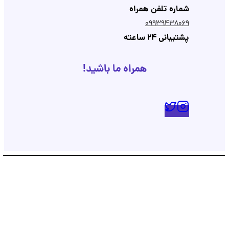
شماره تلفن همراه
09939438069
پشتیبانی 24 ساعته
همراه ما باشید!
پشتیبانی
💬
●
آنلاین — پاسخ فوری