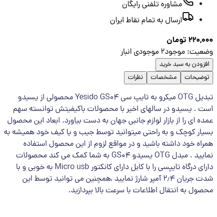
مشاوره تلفنی رایگان
ارسال به تمام نقاط ایران
220,
تومان
عیت
:
موجود
2
موجودی انبار
زودن به سبد خرید
ضیحات
مشخصات
نظرات
تبدیل OTG میکرو به تایپ سی Yesido GS04 محصولی از یسیدو
 . یسیدو در سالهای اخیر با محصولات باکیفیتش توانسته سهم
ه ای را از بازار لوازم جانبی جهان به دست بیاورد. ابعاد این محصول
ار کوچک و به راحتی میتوانید توسط جیب و یا کیف خود همیشه به
اه خود داشته باشید و در مواقع لزوم از این محصول استفاده
نمایید . مبدل OTG یسیدو GS04 به شما کمک می کند محصولات
دارای درگاه تایپسی را با کابل دارای کانکتور Micro usb به خوبی و با
شدت جریان ۲٫۴ آمپر شارژ نمایید ,همچنین می توانید توسط این
ول به انتقال اطلاعات با سرعت بالا بپردازید.