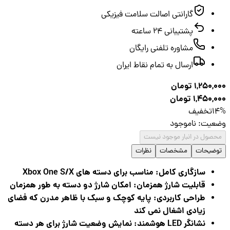
گارانتی اصالت سلامت فیزیکی
پشتیبانی ۲۴ ساعته
مشاوره تلفنی رایگان
ارسال به تمام نقاط ایران
1,250,
تومان
1,450,
تومان
1
تخفیف
عیت
:
ناموجود
صول در انبار موجود نیست
ضیحات
مشخصات
نظرات
سازگاری کامل: مناسب برای دسته های Xbox One S/X
قابلیت شارژ همزمان: امکان شارژ دو دسته به طور همزمان
طراحی کاربردی: پایه کوچک و سبک با ظاهر مدرن که فضای
زیادی اشغال نمی کند
نشانگر LED هوشمند: نمایش وضعیت شارژ برای هر دسته