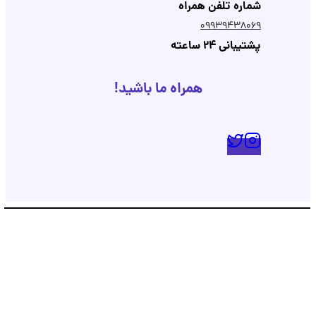
شماره تلفن همراه
09939438069
پشتیبانی 24 ساعته
همراه ما باشید!
پشتیبانی
💬
●
آنلاین — پاسخ فوری