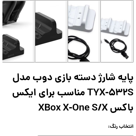
یه شارژ دسته بازی دوب مدل
TYX-532S مناسب برای ایکس
 XBox X-One S/X
تخاب
رنگ
: