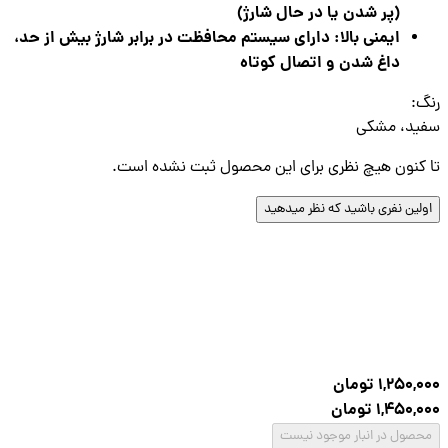
(پر شدن یا در حال شارژ)
ایمنی بالا: دارای سیستم محافظت در برابر شارژ بیش از حد،
داغ شدن و اتصال کوتاه
گ
:
ید، مشکی
کنون هیچ نظری برای این محصول ثبت نشده است.
لین نفری باشید که نظر میدهید
1,250,
تومان
1,450,
تومان
صول در انبار موجود نیست