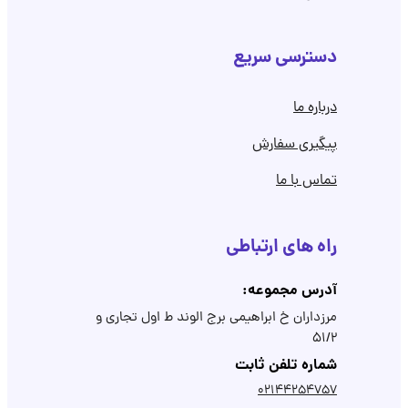
دسترسی سریع
درباره ما
پیگیری سفارش
تماس با ما
راه های ارتباطی
آدرس مجموعه:
مرزداران خ ابراهیمی برج الوند ط اول تجاری و
۵۱/۲
شماره تلفن ثابت
02144254757