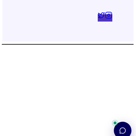
پشتیبانی
💬
●
آنلاین — پاسخ فوری