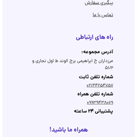
پیگیری سفارش
تماس با ما
راه های ارتباطی
آدرس مجموعه:
مرزداران خ ابراهیمی برج الوند ط اول تجاری و
۵۱/۲
شماره تلفن ثابت
02144254757
شماره تلفن همراه
09939438069
پشتیبانی 24 ساعته
همراه ما باشید!