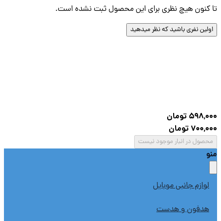
کنون هیچ نظری برای این محصول ثبت نشده است.
لین نفری باشید که نظر میدهید
598,0
تومان
700,
تومان
صول در انبار موجود نیست
لوازم جانبی موبایل
هدفون و هدست