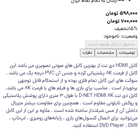
ارسال به تمام نقاط ایران
598,0
تومان
700,
تومان
1
تخفیف
عیت
:
ناموجود
صول در انبار موجود نیست
ضیحات
مشخصات
نظرات
کابل HDMI دی نت از بهترین کابل های صوتی تصویری می باشد این
کابل از فرمت 8K پشتیبانی کرده و جنس آن PVC درجه یک می باشد .
ت های این کابل تمام فلزی بوده و از استحکام قابل توجهی
برخوردار است . مناسب برای بازی ها و فیلم های با فرمت 8K می باشد.
کابل دی نت D-NET HDMI 8K با طول ۳ متری دارای پوشش پلاستیکی
وکش نایلونی مقاوم است . همچنین برای مقاومت بیشتر متریال
لی آن از مس شیلددار ساخته شده است . علاوه بر این از این کابل
توانید برای اتصال کنسول‌های بازی ، رایانه‌های رومیزی ، لپ‌تاپ ،
DVD Player ، استفاده کنید.